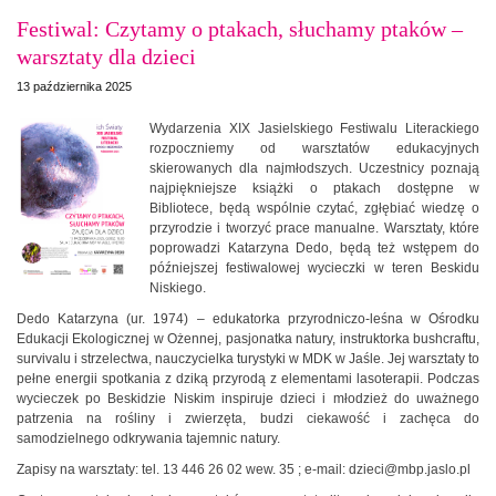
Festiwal: Czytamy o ptakach, słuchamy ptaków –
warsztaty dla dzieci
13 października 2025
Wydarzenia XIX Jasielskiego Festiwalu Literackiego
rozpoczniemy od warsztatów edukacyjnych
skierowanych dla najmłodszych. Uczestnicy poznają
najpiękniejsze książki o ptakach dostępne w
Bibliotece, będą wspólnie czytać, zgłębiać wiedzę o
przyrodzie i tworzyć prace manualne. Warsztaty, które
poprowadzi Katarzyna Dedo, będą też wstępem do
późniejszej festiwalowej wycieczki w teren Beskidu
Niskiego.
Dedo Katarzyna (ur. 1974) – edukatorka przyrodniczo-leśna w Ośrodku
Edukacji Ekologicznej w Ożennej, pasjonatka natury, instruktorka bushcraftu,
survivalu i strzelectwa, nauczycielka turystyki w MDK w Jaśle. Jej warsztaty to
pełne energii spotkania z dziką przyrodą z elementami lasoterapii. Podczas
wycieczek po Beskidzie Niskim inspiruje dzieci i młodzież do uważnego
patrzenia na rośliny i zwierzęta, budzi ciekawość i zachęca do
samodzielnego odkrywania tajemnic natury.
Zapisy na warsztaty: tel. 13 446 26 02 wew. 35 ; e-mail: dzieci@mbp.jaslo.pl