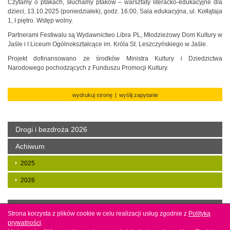
Czytamy o ptakach, słuchamy ptaków – warsztaty literacko-edukacyjne dla
dzieci, 13.10.2025 (poniedziałek), godz. 16:00, Sala edukacyjna, ul. Kołłątaja
1, I piętro. Wstęp wolny.
Partnerami Festiwalu są Wydawnictwo Libra PL, Młodzieżowy Dom Kultury w
Jaśle i I Liceum Ogólnokształcące im. Króla St. Leszczyńskiego w Jaśle.
Projekt dofinansowano ze środków Ministra Kultury i Dziedzictwa
Narodowego pochodzących z Funduszu Promocji Kultury.
wydrukuj stronę
|
wyślij zapytanie
Drogi i bezdroża 2026
Achiwum
2025
2026
Copyright by mbp w Jaśle. Projekt i wykonanie
Agencja
Strona korzysta z plików cookie w celu realizacji usług zgodnie z
Strona korzysta z plików cookie w celu realizacji usług zgodnie z
Polityką
Polityką
interaktywna Bull Design
prywatności
prywatności
.
.