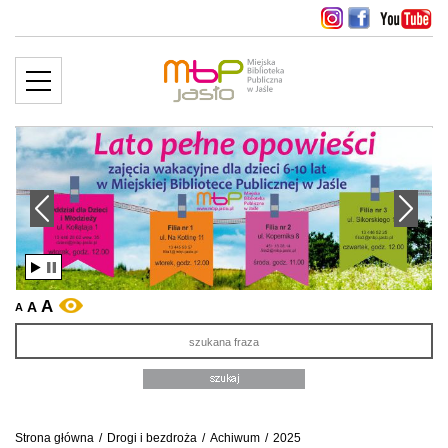
MENU
więcej ››
edni slajd
Następny slajd
A
A
WERSJA KONTRASTOWA
A
Sz
Strona główna
/
Drogi i bezdroża
/
Achiwum
/
2025