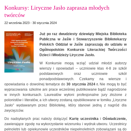
Konkursy: Liryczne Jasło zaprasza młodych
twórców
22 września 2023 - 30 stycznia 2024
Już po raz dwudziesty dziewiąty Miejska Biblioteka
Publiczna w Jaśle i Stowarzyszenie Bibliotekarzy
Polskich Oddział w Jaśle zapraszają do udziału w
Ogólnopolskim Konkursie Literackiej Twórczości
Dzieci i Młodzieży Liryczne Jasło.
W Konkursie mogą wziąć udział młodzi autorzy
wierszy i opowiadań – uczniowie klas 4-8 ze szkół
podstawowych oraz uczniowie szkół
ponadpodstawowych. Czekamy na wiersze i
opowiadania o dowolnej tematyce do
30 stycznia 2024 r.
Nie mogą to być
wypracowania szkolne ani prace wcześniej publikowane bądź nagrodzone
w innych konkursach. Laureatów wyłoni profesjonalne jury złożone z
polonistów i literatów, a ich utwory zostaną opublikowane w tomiku „Liryczne
Jasło” wydawanym przez Bibliotekę, który stanowi jedną z nagród dla
zwycięzców.
Do nadsyłanych prac należy dołączyć
Kartę uczestnika
i
Oświadczenie,
zawierające zgodę na wykorzystanie wizerunku i wydruk utworu. Uczestnicy
pełnoletni lub opiekunowie uczestników niepełnoletnich zobowiązani są do