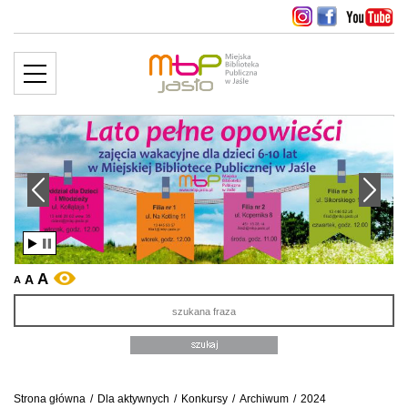
MENU
więcej ››
edni slajd
Następny slajd
A
A
WERSJA KONTRASTOWA
A
Sz
Strona główna
/
Dla aktywnych
/
Konkursy
/
Archiwum
/
2024