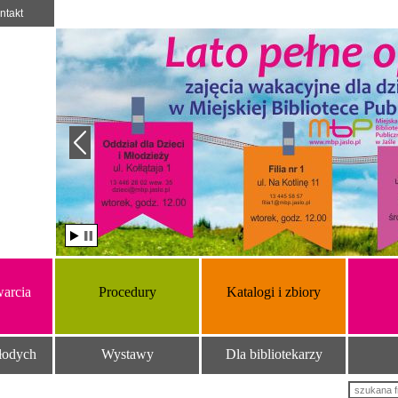
ntakt
arcia
Procedury
Katalogi i zbiory
łodych
Wystawy
Dla bibliotekarzy