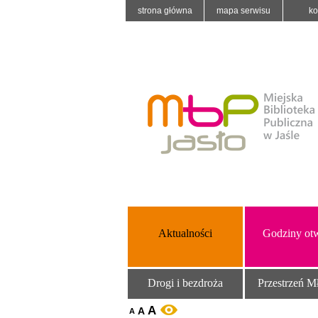
strona główna
mapa serwisu
ko
Aktualności
Godziny otw
Drogi i bezdroża
Przestrzeń M
A
A
WERSJA KONTRASTOWA
A