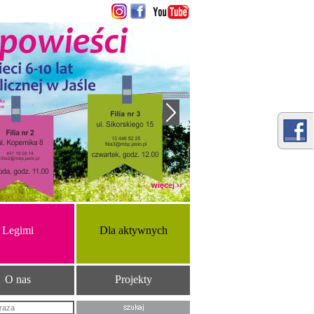
więcej ››
Legimi
Dla aktywnych
O nas
Projekty
Szukana fraza