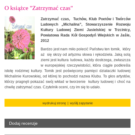
O książce "Zatrzymać czas"
Zatrzymać czas, Tuchów, Klub Poetów i Twórców
Ludowych „Michalina”, Stowarzyszenie Rozwoju
Kultury Ludowej Ziemi Jasielskiej w Trzcinicy,
Powiatowa Rada Kół Gospodyń Wiejskich w Jaśle,
2012
Bardzo jest nam miło polecić Państwu ten tomik, który
aż się skrzy od artyzmu słowa i rękodzieła. Jaką solą
ziemi jest kultura ludowa, każdy dostrzega, zwłaszcza
w europejskiej rzeczywistości, która ciągle podkreśla
istotę rodzimej kultury. Tomik jest poświęcony pamięci działaczki ludowej
Michalinie Kurowskiej, od której to pochodzi nazwa Klubu. To głos artystów,
którzy pragnęli pokazać swój wkład w tworzenie kultury ludowej i choć na
chwilę zatrzymać czas. Czytelnik oceni, czy im się to udało.
wydrukuj stronę
|
wyślij zapytanie
Dodaj recenzje