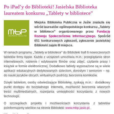
Po iPad’y do Biblioteki! Jasielska Biblioteka
laureatem konkursu „Tablety w bibliotece”
Miejska Biblioteka Publiczna w Jaśle znalazła się
wśród laureatów ogólnopolskiego konkursu „Tablety
w bibliotece” organizowanego przez
Fundację
Rozwoju Społeczeństwa Informacyjnego
. Spośród
651 konkursowych zgłoszeń, zgłoszenie jasielskiej
Biblioteki zajęło III miejsce.
W ramach programu „Tablety w bibliotece” do Biblioteki trafi 6 nowoczesnych
tabletów firmy Apple. Każde z urządzeń umożliwia m.in.: przeglądanie stron
internetowych, robienie i edytowanie filmów oraz zdjęć, czytanie prasy i
książek w formie elektronicznej. Dodatkowo tablety wyposażone są w wiele
aplikacji edukacyjnych dedykowanych dzieciom, dorosłym i seniorom – np.
do nauki języków obcych, wirtualnych podróży, tworzenia komiksów.
Dzięki tabletom, osoby odwiedzające Bibliotekę, zyskają m.in.: dodatkowy
punkt dostępu do bezpłatnego Internetu, możliwość tworzenia własnych
treści multimedialnych, rozwijania umiejętności korzystania z nowych
technologii.
O szczegółach projektu i możliwościach korzystania z tabletów
poinformujemy wkrótce na stronie Biblioteki:
www.mbp.jaslo.pl.