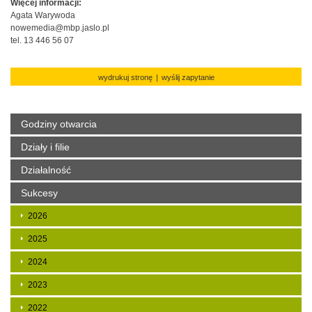
Więcej informacji:
Agata Warywoda
nowemedia@mbp.jaslo.pl
tel. 13 446 56 07
wydrukuj stronę
|
wyślij zapytanie
Godziny otwarcia
Działy i filie
Działalność
Sukcesy
2026
2025
2024
2023
2022