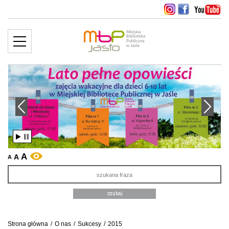
MENU
więcej ››
edni slajd
Następny slajd
A
A
WERSJA KONTRASTOWA
A
Sz
Strona główna
/
O nas
/
Sukcesy
/
2015