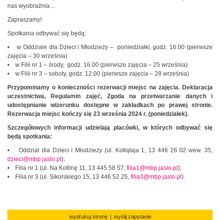
nas wyobraźnia…
Zapraszamy!
Spotkania odbywać się będą:
• w Oddziale dla Dzieci i Młodzieży – poniedziałki, godz. 16.00 (pierwsze
zajęcia – 30 września)
• w Filii nr 1 – środy, godz. 16.00 (pierwsze zajęcia – 25 września)
• w Filii nr 3 – soboty, godz. 12.00 (pierwsze zajęcia – 28 września)
Przypominamy o konieczności rezerwacji miejsc na zajęcia. Deklaracja
uczestnictwa, Regulamin zajęć, Zgoda na przetwarzanie danych i
udostępnianie wizerunku dostępne w zakładkach po prawej stronie.
Rezerwacja miejsc kończy się 23 września 2024 r. (poniedziałek).
Szczegółowych informacji udzielają placówki, w których odbywać się
będą spotkania:
• Oddział dla Dzieci i Młodzieży (ul. Kołłątaja 1, 13 446 26 02 wew. 35,
dzieci@mbp.jaslo.pl
);
• Filia nr 1 (ul. Na Kotlinę 11, 13 445 58 57,
filia1@mbp.jaslo.pl
);
• Filia nr 3 (ul. Sikorskiego 15, 13 446 52 25,
filia3@mbp.jaslo.pl
).
wydrukuj stronę
|
wyślij zapytanie