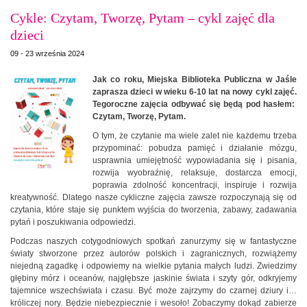
Cykle: Czytam, Tworzę, Pytam – cykl zajęć dla
dzieci
09 - 23 września 2024
Jak co roku, Miejska Biblioteka Publiczna w Jaśle
zaprasza dzieci w wieku 6-10 lat na nowy cykl zajęć.
Tegoroczne zajęcia odbywać się będą pod hasłem:
Czytam, Tworzę, Pytam.
O tym, że czytanie ma wiele zalet nie każdemu trzeba
przypominać: pobudza pamięć i działanie mózgu,
usprawnia umiejętność wypowiadania się i pisania,
rozwija wyobraźnię, relaksuje, dostarcza emocji,
poprawia zdolność koncentracji, inspiruje i rozwija
kreatywność. Dlatego nasze cykliczne zajęcia zawsze rozpoczynają się od
czytania, które staje się punktem wyjścia do tworzenia, zabawy, zadawania
pytań i poszukiwania odpowiedzi.
Podczas naszych cotygodniowych spotkań zanurzymy się w fantastyczne
światy stworzone przez autorów polskich i zagranicznych, rozwiążemy
niejedną zagadkę i odpowiemy na wielkie pytania małych ludzi. Zwiedzimy
głębiny mórz i oceanów, najgłębsze jaskinie świata i szyty gór, odkryjemy
tajemnice wszechświata i czasu. Być może zajrzymy do czarnej dziury i…
króliczej nory. Będzie niebezpiecznie i wesoło! Zobaczymy dokąd zabierze