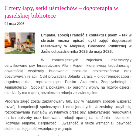
Cztery łapy, setki uśmiechów – dogoterapia w
jasielskiej bibliotece
04 maja 2026
Empatia, spokój i radość z kontaktu z psem – tak w
skrócie można opisać cykl zajęć dogoterapii
realizowany w Miejskiej Bibliotece Publicznej w
Jaśle od października 2025 do maja 2026.
W comiesięcznych zajęciach uczestniczyły
certyfikowane psy terapeutyczne Alta i Aspen, które swoją łagodnością i
otwartością wspierały budowanie poczucia bezpieczeństwa oraz
pozytywnych relacji. Cykl prowadziła Jolanta Jaracz – oligofrenopedagog i
dogoterapeutka, reprezentująca Polska Akademia Zoopsychologii i
Animaloterapii. Spotkania pokazały, jak ogromny wpływ na rozwój dzieci i
młodzieży ma mądra, bezpieczna relacja ze zwierzęciem.
Program zajęć został zaplanowany tak, aby w naturalny sposób wspierać
rozwój kompetencji społecznych i emocjonalnych. Uczestnicy uczyli się
rozpoznawania sygnałów wysyłanych przez psy, adekwatnego reagowania
na ich potrzeby oraz budowania relacji opartej na zaufaniu i szacunku.
Rozwijali empatię, cierpliwość i uważność, a także wzmacniali pewność
siebie i umiejętność współpracy w grupie.