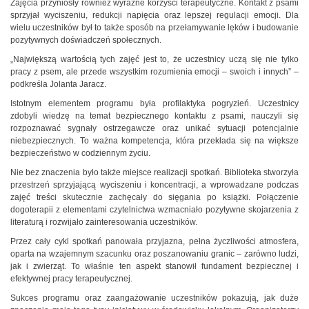
Zajęcia przyniosły również wyraźne korzyści terapeutyczne. Kontakt z psami
sprzyjał wyciszeniu, redukcji napięcia oraz lepszej regulacji emocji. Dla
wielu uczestników był to także sposób na przełamywanie lęków i budowanie
pozytywnych doświadczeń społecznych.
„Największą wartością tych zajęć jest to, że uczestnicy uczą się nie tylko
pracy z psem, ale przede wszystkim rozumienia emocji – swoich i innych” –
podkreśla Jolanta Jaracz.
Istotnym elementem programu była profilaktyka pogryzień. Uczestnicy
zdobyli wiedzę na temat bezpiecznego kontaktu z psami, nauczyli się
rozpoznawać sygnały ostrzegawcze oraz unikać sytuacji potencjalnie
niebezpiecznych. To ważna kompetencja, która przekłada się na większe
bezpieczeństwo w codziennym życiu.
Nie bez znaczenia było także miejsce realizacji spotkań. Biblioteka stworzyła
przestrzeń sprzyjającą wyciszeniu i koncentracji, a wprowadzane podczas
zajęć treści skutecznie zachęcały do sięgania po książki. Połączenie
dogoterapii z elementami czytelnictwa wzmacniało pozytywne skojarzenia z
literaturą i rozwijało zainteresowania uczestników.
Przez cały cykl spotkań panowała przyjazna, pełna życzliwości atmosfera,
oparta na wzajemnym szacunku oraz poszanowaniu granic – zarówno ludzi,
jak i zwierząt. To właśnie ten aspekt stanowił fundament bezpiecznej i
efektywnej pracy terapeutycznej.
Sukces programu oraz zaangażowanie uczestników pokazują, jak duże