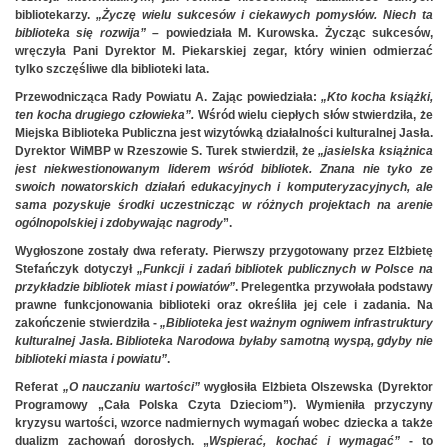
bibliotekarzy.
„Życzę wielu sukcesów i ciekawych pomysłów. Niech ta
biblioteka się rozwija”
– powiedziała M. Kurowska. Życząc sukcesów,
wręczyła Pani Dyrektor M. Piekarskiej zegar, który winien odmierzać
tylko szczęśliwe dla biblioteki lata.
Przewodnicząca Rady Powiatu A. Zając powiedziała:
„Kto
kocha książki,
ten kocha drugiego
człowieka”.
Wśród wielu ciepłych słów stwierdziła, że
Miejska Biblioteka Publiczna jest wizytówką działalności kulturalnej Jasła.
Dyrektor WiMBP w Rzeszowie S. Turek stwierdził, że
„jasielska książnica
jest
niekwestionowanym liderem wśród bibliotek. Znana nie tyko ze
swoich nowatorskich działań edukacyjnych i komputeryzacyjnych, ale
sama pozyskuje środki uczestnicząc w różnych projektach na arenie
ogólnopolskiej i zdobywając nagrody
”.
Wygłoszone zostały dwa referaty. Pierwszy przygotowany przez Elżbietę
Stefańczyk dotyczył
„Funkcji i zadań bibliotek publicznych w Polsce na
przykładzie bibliotek miast i
powiatów”
. Prelegentka przywołała podstawy
prawne funkcjonowania biblioteki oraz określiła jej cele i zadania. Na
zakończenie stwierdziła -
„Biblioteka jest ważnym ogniwem infrastruktury
kulturalnej Jasła. Biblioteka Narodowa byłaby samotną wyspą, gdyby nie
biblioteki miasta i powiatu”
.
Referat
„O nauczaniu wartości”
wygłosiła Elżbieta Olszewska (Dyrektor
Programowy „Cała Polska Czyta Dzieciom”). Wymieniła przyczyny
kryzysu wartości, wzorce nadmiernych wymagań wobec dziecka a także
dualizm zachowań dorosłych. „
Wspierać, kochać i wymagać”
- to