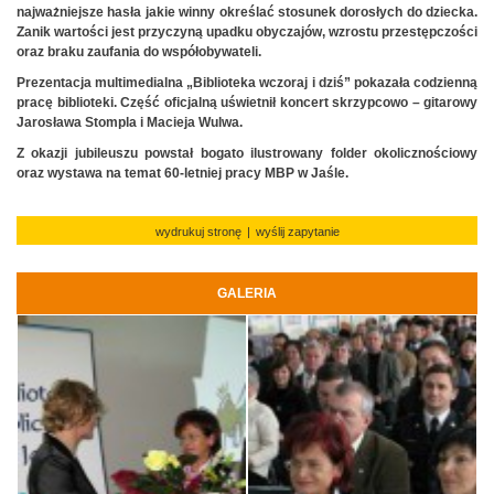
najważniejsze hasła jakie winny określać stosunek dorosłych do dziecka.
Zanik wartości jest przyczyną upadku obyczajów, wzrostu przestępczości
oraz braku zaufania do współobywateli.
Prezentacja multimedialna „Biblioteka wczoraj i dziś” pokazała codzienną
pracę biblioteki. Część oficjalną uświetnił koncert skrzypcowo – gitarowy
Jarosława Stompla i Macieja Wulwa.
Z okazji jubileuszu powstał bogato ilustrowany folder okolicznościowy
oraz wystawa na temat 60-letniej pracy MBP w Jaśle.
wydrukuj stronę
|
wyślij zapytanie
GALERIA