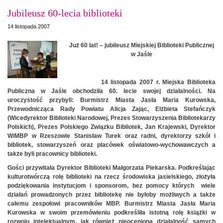
Jubileusz 60-lecia biblioteki
14 listopada 2007
Już 60 lat! – jubileusz Miejskiej Biblioteki Publicznej
w Jaśle
14 listopada 2007 r. Miejska Biblioteka
Publiczna w Jaśle obchodziła 60. lecie swojej działalności. Na
uroczystość przybyli: Burmistrz Miasta Jasła Maria Kurowska,
Przewodnicząca Rady Powiatu Alicja Zając, Elżbieta Stefańczyk
(Wicedyrektor Biblioteki Narodowej, Prezes Stowarzyszenia Bibliotekarzy
Polskich), Prezes Polskiego Związku Bibliotek, Jan Krajewski, Dyrektor
WiMBP w Rzeszowie Stanisław Turek oraz radni, dyrektorzy szkół i
bibliotek, stowarzyszeń oraz placówek oświatowo-wychowawczych a
także byli pracownicy biblioteki.
Gości przywitała Dyrektor Biblioteki Małgorzata Piekarska. Podkreślając
kulturotwórczą rolę biblioteki na rzecz środowiska jasielskiego, złożyła
podziękowania instytucjom i sponsorom, bez pomocy których wiele
działań prowadzonych przez bibliotekę nie byłoby możliwych a także
całemu zespołowi pracowników MBP. Burmistrz Miasta Jasła Maria
Kurowska w swoim przemówieniu podkreśliła istotną rolę książki w
rozwoju intelektualnym, jak również nieocenioną działalność samych