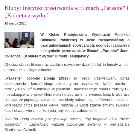
Kluby: Instynkt przetrwania w filmach „Parasite” i
„Kobieta z wydm”
16 marca 2023
W Klubie Powiększania Wyobraźni Miejskiej
Biblioteki Publicznej w Jaśle rozmawialiśmy o
uwarunkowaniach społecznych, godności człowieka
i instynkcie przetrwania w filmach „Parasite” Joon-
ho Bonga i „Kobieta z wydm” Hiroshi Teshigahary.
Chociaż obrazy filmowe azjatyckich reżyserów dzieli 55 lat, to tematy w nich
poruszane są ciągle aktualne.
„Parasite” Joon-ho Bonga (2019)
to nieco przerysowany obraz
społeczeństwa koreańskiego pokazany na przykładzie dwóch rodzin –
rodziny Park, która mieszka w pięknym i nowoczesnym domu i rodziny Gi,
mieszkającej w piwnicy, która marzy o poprawieniu swojego losu. Brak pracy
sprawia, że popadają w marazm, ale kiedy pojawia się możliwość udzielania
korepetycji córce prezesa Parka, rodzina Gi widzi szansę zmiany swojego
losu i skwapliwie z niej korzysta, aby zdobyć zatrudnienie.
Joon-ho Bong celowo przerysowuje postaci, aby pogłębić efekt różnic
klasowych i uzmysłowić widzom hipokryzję systemu
– powiedziała
Stanisława Czernik.