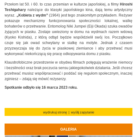
Przełom lat 50. i 60. to czas przemian w kulturze japońskiej, a filmy
Hiroshi
Teshigahary
należące do klasyki japońskiego kina, dają temu artystyczny
wyraz.
„Kobieta z wydm”
(1964) jest tego znakomitym przykładem. Reżyser
pokazuje mechanizmy funkcjonowania społeczności lokalnej, walkę
bohaterów o przetrwanie. Entomolog Niki Jumpei (Eiji Okada) szuka owadów
żyjących w piasku. Zostaje uwieziony w domu na wydmach razem wdową
(Kyoko Kishida), z którą odtąd będzie współdzielił swój los. Początkowo
czuje się jak owad schwytany w siatkę na motyle. Jednak z czasem
przyzwyczaja się do życia w piaskowej ziemiance i aby przetrwać musi
wykonywać niekończącą się pracę odkopywania domu z piasku.
Klaustrofobiczne przestrzenie w obydwu filmach potęgują wrażenie niemocy
i bezsilności oraz brak poczucia sensu jakiegokolwiek działania. Jeśli chcesz
przetrwać musisz współpracować i poddać się regułom społecznym, inaczej
zginiesz – zdają się mówić reżyserzy.
Spotkanie odbyło się 16 marca 2023 roku.
wydrukuj stronę
|
wyślij zapytanie
GALERIA