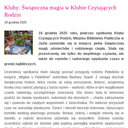
Kluby: Świąteczna magia w Klubie Czytających
Rodzin
18 grudnia 2025
18 grudnia 2025 roku, podczas spotkania Klubu
Czytających Rodzin, Miejska Biblioteka Publiczna w
Jaśle zamieniła się w miejsce pełne świątecznej
magii, uśmiechów i rodzinnego ciepła. Stała się
przestrzenią nie tylko do wspólnego czytania, ale
także do rozmów i radosnego spędzania czasu w
gronie najbliższych.
Uczestnicy spotkania mieli okazję poznać przygody rodziny Pętelków w
książce „Wigilia u Pętelków” autorstwa Barbary Supeł. Z uwagą słuchali
świątecznej historii, która niosła ze sobą wzruszenie, dobroć, wzajemną
troskę oraz radość płynącą z bycia razem – wartości, które w tym wyjątkowym
czasie nabierają szczególnego znaczenia. Dla dzieci była to kolorowa
podróż do świata wyobraźni, natomiast dla dorosłych – chwila zatrzymania
się i powrotu do ciepłych wspomnień z dzieciństwa. Po lekturze przyszedł
czas na warsztaty plastyczne. Dzieci i dorośli tworzyli kolorowe, błyszczące
bombki według własnego pomysłu. Brokat, cekiny i wstążki mieniły się w
świetle, a radość tworzenia udzielała się wszystkim. Gotowe ozdoby
uczestnicy zabrali do domów jako piękną pamiątkę wspólnie spędzonych