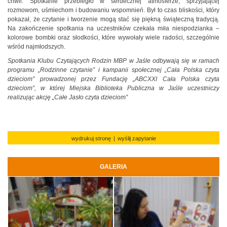
chwil. Spotkanie przebiegło w serdecznej atmosferze, sprzyjającej
rozmowom, uśmiechom i budowaniu wspomnień. Był to czas bliskości, który
pokazał, że czytanie i tworzenie mogą stać się piękną świąteczną tradycją.
Na zakończenie spotkania na uczestników czekała miła niespodzianka –
kolorowe bombki oraz słodkości, które wywołały wiele radości, szczególnie
wśród najmłodszych.
Spotkania Klubu Czytających Rodzin MBP w Jaśle odbywają się w ramach
programu „Rodzinne czytanie” i kampanii społecznej „Cała Polska czyta
dzieciom” prowadzonej przez Fundację „ABCXXI Cała Polska czyta
dzieciom”, w której Miejska Biblioteka Publiczna w Jaśle uczestniczy
realizując akcję „Całe Jasło czyta dzieciom”
wydrukuj stronę
|
wyślij zapytanie
GALERIA