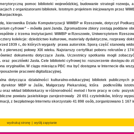
 merytoryczną pomoc biblioteki wojewódzkiej, budowanie strategii rozwoju, 
cjach z organizatorami bibliotek. Istotnym projektem inicjowanym przez WiM
dkarpackiego.
ndę, kierownika Działu Komputeryzacji WiMBP w Rzeszowie, dotyczył Podkarp
torium cyfrowe”
– mówiła pani Janda. Zgromadzone zbiory zostają poddane obr
st wspólnie z trzema instytucjami: WiMBP w Rzeszowie, Uniwersytetem Rzeszo
 cztery kolekcje: dziedzictwo kulturowe, materiały dydaktyczne, rozprawy dok
przed 1939 r., do których wygasły prawa autorskie. Sporą część stanowią wid
h z pierwszej połowy XIX wieku. Najstarszy certyfikat poboru rekrutów z 1749
ię również dokumentu dotyczące Jasła. Uczestnicy spotkania mogli zobaczyć
 oraz pocztówki Jasła. Cele biblioteki cyfrowej to: rozszerzenie dostępu do z
na oryginałów. W ciągu miesiąca PBC ma być dostępna w Internecie dla wszy
posażenie pracowni digitalizacyjnej.
lna dotycząca działalności kulturalno-edukacyjnej bibliotek publicznych p
dyrektor MBP w Jaśle, Małgorzaty Piekarskiej, która podkreśliła istotn
ku oraz wkład bibliotekarzy w różnorodność metod i form pracy w celu pozysk
bliczne powiatu jasielskiego zarejestrowały 20 651 czytelników, którzy wypo
formacji, z bezpłatnego Internetu skorzystało 41 898 osób, zorganizowano 1 167 
wydrukuj stronę
|
wyślij zapytanie