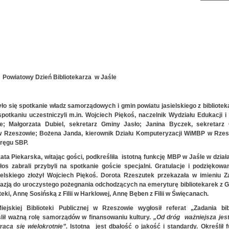
Powiatowy Dzień Bibliotekarza w Jaśle
yło się spotkanie władz samorządowych i gmin powiatu jasielskiego z bibliote
 spotkaniu uczestniczyli m.in. Wojciech Piękoś, naczelnik Wydziału Edukacji 
; Małgorzata Dubiel, sekretarz Gminy Jasło; Janina Byczek, sekretarz
w Rzeszowie; Bożena Janda, kierownik Działu Komputeryzacji WiMBP w Rzes
ręgu SBP.
zata Piekarska, witając gości, podkreśliła istotną funkcję MBP w Jaśle w dział
os zabrali przybyli na spotkanie goście specjalni. Gratulacje i podziękowan
ielskiego złożył Wojciech Piękoś. Dorota Rzeszutek przekazała w imieniu Z
okazją do uroczystego pożegnania odchodzących na emeryturę bibliotekarek z
teki, Annę Sosińską z Filii w Harklowej, Annę Bęben z Filii w Święcanach.
ejskiej Biblioteki Publicznej w Rzeszowie wygłosił referat „Zadania bibl
ślił ważną rolę samorządów w finansowaniu kultury.
„Od dróg ważniejsza
jes
aca się wielokrotnie”.
Istotna jest dbałość o jakość i standardy. Określił 