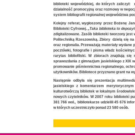
biblioteki wojewódzkiej, do których zaliczył:
działalność promocyjną oraz rozmowy w negocja
system bibliografii regionalnej województwa po
Kolejny referat, wygłoszony przez Bożenę Ja
Biblioteki Cyfrowej.
„Taka biblioteka to depozy
zdigitalizowane. Zasób biblioteki tworzony je
Politechniką Rzeszowską. Zbiory dzielą się na
oraz regionalia. Przeważają materiały wydane 
pocztówki, fotografie i pisma władz kościelnyc
rarytas bibliofilski. W zbiorach znajdują s
sprawozdania z gimnazjum jasielskiego z XIX w.
promowanie piśmiennictwa regionalnego, ochro
użytkowników. Bibliotece przyznano grant na wy
Następnie odbyła się prezentacja multimedia
jasielskiego z komentarzem merytorycznym 
kulturotwórczą bibliotek w lokalnym środowis
nowych czytelników. W 2007 roku biblioteki pu
381 766 wol., bibliotekarze udzielili 45 676 in
w których uczestniczyło ponad 23 580 osób.