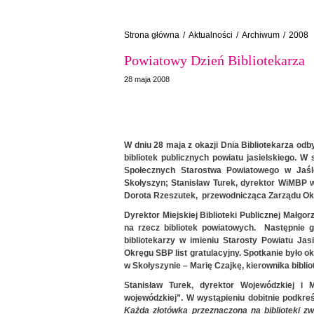
Strona główna
/
Aktualności
/
Archiwum
/
2008
Powiatowy Dzień Bibliotekarza
28 maja 2008
W dniu 28 maja z okazji Dnia Bibliotekarza odb
bibliotek publicznych powiatu jasielskiego. W
Społecznych Starostwa Powiatowego w Jaśle
Skołyszyn; Stanisław Turek, dyrektor WiMBP 
Dorota Rzeszutek, przewodnicząca Zarządu Ok
Dyrektor Miejskiej Biblioteki Publicznej Małgor
na rzecz bibliotek powiatowych. Następnie gł
bibliotekarzy w imieniu Starosty Powiatu Jas
Okręgu SBP list gratulacyjny. Spotkanie było 
w Skołyszynie – Marię Czajkę, kierownika biblio
Stanisław Turek, dyrektor Wojewódzkiej i Mi
wojewódzkiej”. W wystąpieniu dobitnie podkre
Każda złotówka przeznaczona na biblioteki zwr