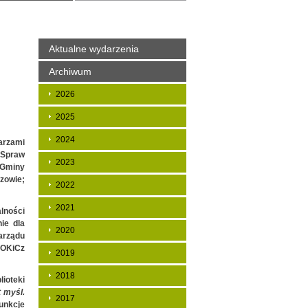
Aktualne wydarzenia
Archiwum
2026
2025
2024
karzami
i Spraw
2023
 Gminy
zowie;
2022
2021
alności
ie dla
2020
arządu
 GOKiCz
2019
2018
ioteki
t myśl.
2017
funkcje