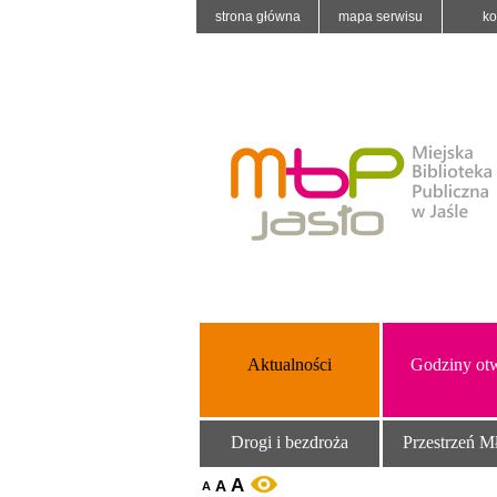
strona główna
mapa serwisu
ko
Aktualności
Godziny otw
Drogi i bezdroża
Przestrzeń M
A
A
WERSJA KONTRASTOWA
A