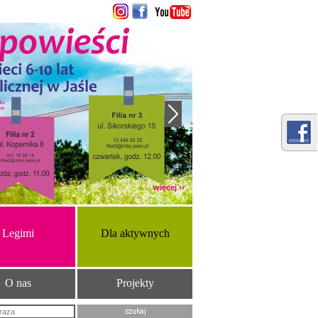
więcej ››
Legimi
Dla aktywnych
O nas
Projekty
Szukana fraza