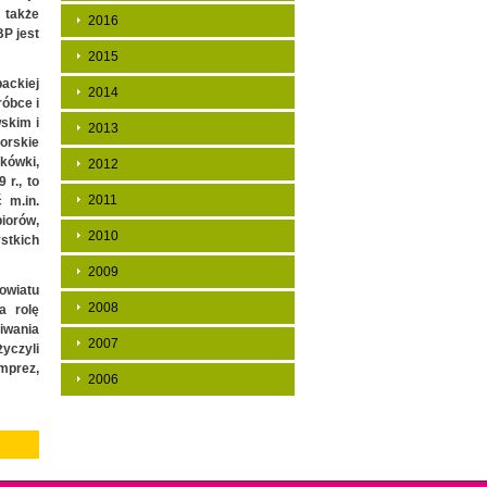
a także
2016
BP jest
2015
ackiej
2014
óbce i
wskim i
2013
torskie
okówki,
2012
 r., to
2011
 m.in.
biorów,
2010
stkich
2009
owiatu
2008
a rolę
iwania
2007
życzyli
imprez,
2006