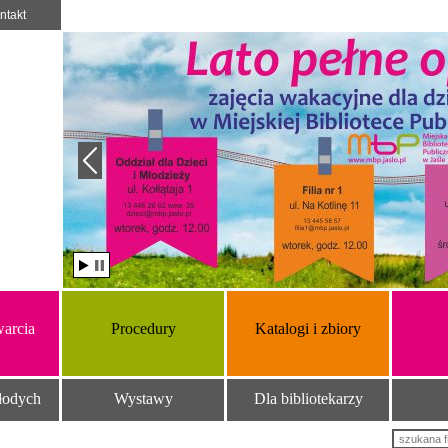
ntakt
arcia
Procedury
Katalogi i zbiory
łodych
Wystawy
Dla bibliotekarzy