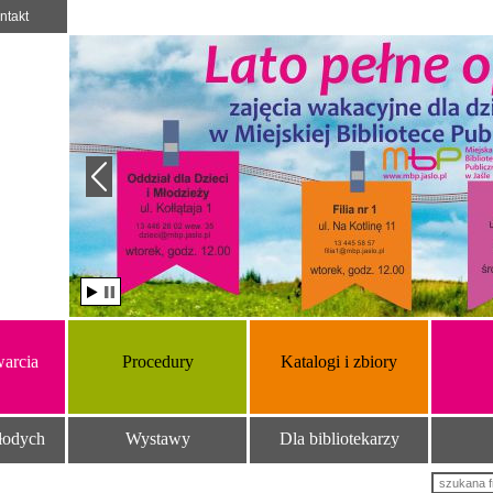
ntakt
arcia
Procedury
Katalogi i zbiory
łodych
Wystawy
Dla bibliotekarzy