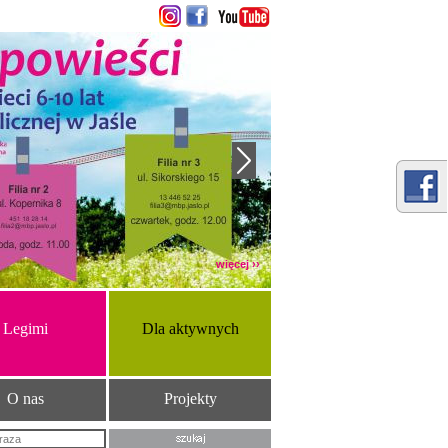
więcej ››
Legimi
Dla aktywnych
O nas
Projekty
Szukana fraza