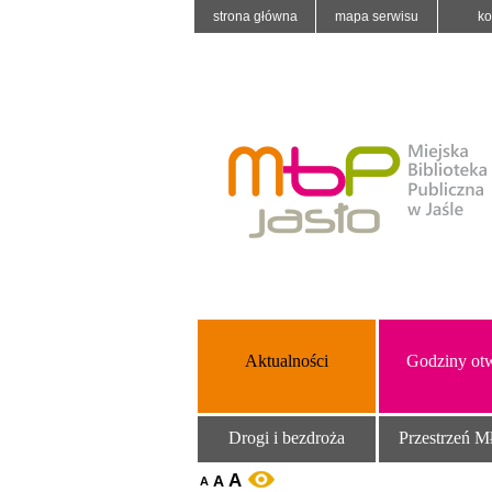
strona główna
mapa serwisu
ko
Aktualności
Godziny otw
Drogi i bezdroża
Przestrzeń M
A
A
WERSJA KONTRASTOWA
A