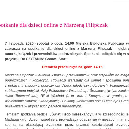
otkanie dla dzieci online z Marzeną Filipczak
7 listopada 2020 (sobota) o godz. 14.00 Miejska Biblioteka Publiczna w
zaprasza na spotkanie dla dzieci online z Marzeną Filipczak – globtro
autorką książek i przewodników podróżniczych. Spotkanie odbędzie się w 
projektu: Do CZYTANIA! Gotowi! Start!
Premiera przesunięta na godz. 14.15
Marzena Filipczak – autorka książek i przewodników oraz artykułów do ma
podróżniczych i kobiecych. Prowadzi warsztaty dla kobiet i spotkania po
z pokazami slajdów z podróży dla dzieci, młodzieży i dorosłych. Przemierzył
subkontynent indyjski, Azję Południowo-Wschodnią i Środkową (w tym zamkn
świat Turkmenistan), Bliski Wschód (m.in. Iran i Kurdystan w granicach 
wielokrotnie Kaukaz, Skandynawię i Bałkany, wędrowała przez Himalaje i Gren
biwakowała w afrykańskich parkach narodowych.
Tematem spotkania będzie:
„Świat i jego mieszkańcy”
, a w szczególności l
Madagaskaru. Dzieci wspólnie z prowadzącą udadzą się w niezapomnianą p
spojrzą na otaczającą przestrzeń przez pryzmat zadziwiającej przyrody