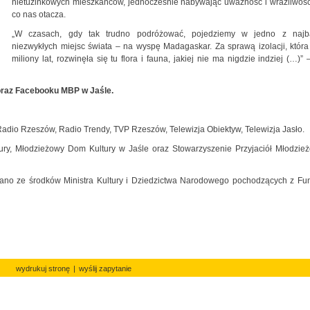
nietuzinkowych mieszkańców, jednocześnie nabywając uważność i wrażliwość
co nas otacza.
„W czasach, gdy tak trudno podróżować, pojedziemy w jedno z najba
niezwykłych miejsc świata – na wyspę Madagaskar. Za sprawą izolacji, która
miliony lat, rozwinęła się tu flora i fauna, jakiej nie ma nigdzie indziej (…)”
oraz Facebooku MBP w Jaśle.
Radio Rzeszów, Radio Trendy, TVP Rzeszów, Telewizja Obiektyw, Telewizja Jasło.
ltury, Młodzieżowy Dom Kultury w Jaśle oraz Stowarzyszenie Przyjaciół Młodzi
wano ze środków Ministra Kultury i Dziedzictwa Narodowego pochodzących z F
wydrukuj stronę
|
wyślij zapytanie