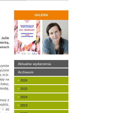
GALERIA
 Jaśle
terką,
ramach
Aktualne wydarzenia
gazynów
łączone
Archiwum
a m.in.
ięty na
2026
Iraku),
landię,
2025
2024
emury z
odróż,
2023
 i jej