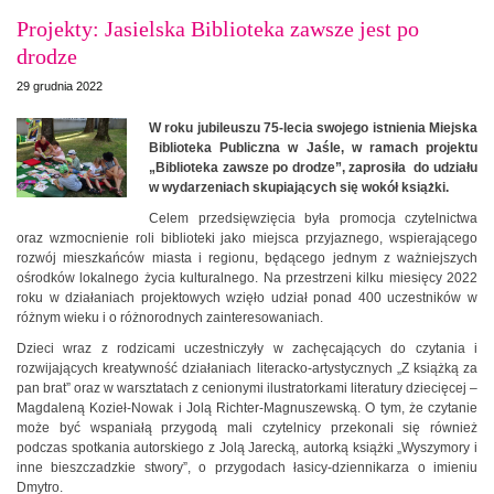
Projekty: Jasielska Biblioteka zawsze jest po
drodze
29 grudnia 2022
W roku jubileuszu 75-lecia swojego istnienia Miejska
Biblioteka Publiczna w Jaśle, w ramach projektu
„Biblioteka zawsze po drodze”, zaprosiła do udziału
w wydarzeniach skupiających się wokół książki.
Celem przedsięwzięcia była promocja czytelnictwa
oraz wzmocnienie roli biblioteki jako miejsca przyjaznego, wspierającego
rozwój mieszkańców miasta i regionu, będącego jednym z ważniejszych
ośrodków lokalnego życia kulturalnego. Na przestrzeni kilku miesięcy 2022
roku w działaniach projektowych wzięło udział ponad 400 uczestników w
różnym wieku i o różnorodnych zainteresowaniach.
Dzieci wraz z rodzicami uczestniczyły w zachęcających do czytania i
rozwijających kreatywność działaniach literacko-artystycznych „Z książką za
pan brat” oraz w warsztatach z cenionymi ilustratorkami literatury dziecięcej –
Magdaleną Kozieł-Nowak i Jolą Richter-Magnuszewską. O tym, że czytanie
może być wspaniałą przygodą mali czytelnicy przekonali się również
podczas spotkania autorskiego z Jolą Jarecką, autorką książki „Wyszymory i
inne bieszczadzkie stwory”, o przygodach łasicy-dziennikarza o imieniu
Dmytro.