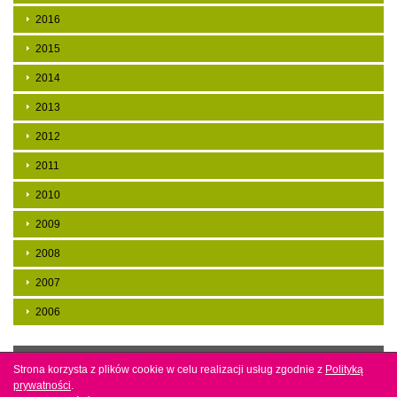
2016
2015
2014
2013
2012
2011
2010
2009
2008
2007
2006
Copyright by mbp w Jaśle. Projekt i wykonanie
Agencja
Strona korzysta z plików cookie w celu realizacji usług zgodnie z
Strona korzysta z plików cookie w celu realizacji usług zgodnie z
Polityką
Polityką
interaktywna Bull Design
prywatności
prywatności
.
.