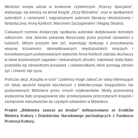
Młodzież wzięła udział w konkursie czytelniczym „Rzeczy Specjalne”,
wykazując się wiedzą na temat książki „Oczy Michaliny”, oraz w spotkaniach
autorskich z cenionymi i nagradzanymi autorami literatury młodzieżowej i
fantastycznej: Anną Kańtoch, Marcinem Szczygielskim i Magdą Skubisz.
Ciekawych rozmów dostarczyły spotkania autorskie dedykowane dorosłym
odbiorcom. Jola Jarecka pokazała Bieszczady przez pryzmat opowieści o
ludziach, którym przyszło tam żyć, wywołując dyskusję o poszukiwaniu
własnej tożsamości, skomplikowanych międzyludzkich relacjach i
konsekwencjach podejmowanych wyborów. Anna Kańtoch zabrała słuchaczy
w świat kryminalnych zagadek i niebanalnych zbrodni, natomiast Julita Bator
podzieliła się zdrowotnymi poradami i ciekawostkami, które pomogą zdrowo
żyć i zmienić styl życia.
Podczas akcji „Książka w ruch” czytelnicy mogli zabrać ze sobą interesujące
ich tytuły spośród książek wycofanych z bibliotecznego księgozbioru lub
podarowanych Bibliotece przez innych użytkowników. Myślą przewodnią
wydarzenia było propagowanie idei przekazywania przeczytanych książek i
zachęcenie mieszkańców do częstych odwiedzin w Bibliotece.
Projekt „Biblioteka zawsze po drodze” dofinansowano ze środków
Ministra Kultury i Dziedzictwa Narodowego pochodzących z Funduszu
Promocji Kultury.