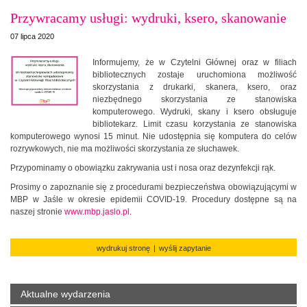
Przywracamy usługi: wydruki, ksero, skanowanie
07 lipca 2020
Informujemy, że w Czytelni Głównej oraz w filiach
bibliotecznych zostaje uruchomiona możliwość
skorzystania z drukarki, skanera, ksero, oraz
niezbędnego skorzystania ze stanowiska
komputerowego. Wydruki, skany i ksero obsługuje
bibliotekarz. Limit czasu korzystania ze stanowiska
komputerowego wynosi 15 minut. Nie udostępnia się komputera do celów
rozrywkowych, nie ma możliwości skorzystania ze słuchawek.
Przypominamy o obowiązku zakrywania ust i nosa oraz dezynfekcji rąk.
Prosimy o zapoznanie się z procedurami bezpieczeństwa obowiązującymi w
MBP w Jaśle w okresie epidemii COVID-19. Procedury dostępne są na
naszej stronie
www.mbp.jaslo.pl.
wydrukuj stronę
|
wyślij zapytanie
Aktualne wydarzenia