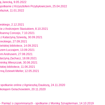
lą Jarecką, 9.05.2022
 spotkanie z Krzysztofem Przybyłowiczem, 25.04.2022
 Maziuk, 11.01.2022
wskiego, 2.12.2021
nie z Andrzejem Stasiukiem, 8.10.2021
 z Joanną Concejo, 7.10.2021
 z Katarzyną Szwedą, 30.09.2021
reckiego, 27.09.2021
ielskiej bibliotece, 14.09.2021
szem Łuczajem, 13.09.2021
urem Andrusem, 27.08.2021
atarzyną Zachacz, 18.08.2021
miniką Wieszczak, 30.06.2021
kiej bibliotece, 11.06.2021
Anną Dziewit-Meller, 12.05.2021
 spotkanie online z Agnieszką Daukszą, 24.11.2020
Mikołajem Golachowskim, 20.11.2020
lny - Pamięć o zapomnianych - spotkanie z Moniką Sznajderman, 14.10.2019