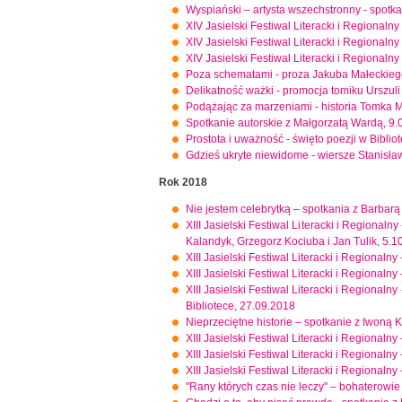
Wyspiański – artysta wszechstronny - spotk
XIV Jasielski Festiwal Literacki i Regional
XIV Jasielski Festiwal Literacki i Regional
XIV Jasielski Festiwal Literacki i Regionalny
Poza schematami - proza Jakuba Małeckieg
Delikatność ważki - promocja tomiku Urszuli
Podążając za marzeniami - historia Tomka 
Spotkanie autorskie z Małgorzatą Wardą, 9.
Prostota i uważność - święto poezji w Bibli
Gdzieś ukryte niewidome - wiersze Stanisław
Rok 2018
Nie jestem celebrytką – spotkania z Barba
XIII Jasielski Festiwal Literacki i Regionalny
Kalandyk, Grzegorz Kociuba i Jan Tulik, 5.1
XIII Jasielski Festiwal Literacki i Regionaln
XIII Jasielski Festiwal Literacki i Regional
XIII Jasielski Festiwal Literacki i Regional
Bibliotece, 27.09.2018
Nieprzeciętne historie – spotkanie z Iwoną K
XIII Jasielski Festiwal Literacki i Regional
XIII Jasielski Festiwal Literacki i Regional
XIII Jasielski Festiwal Literacki i Regional
"Rany których czas nie leczy" – bohaterowi