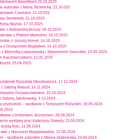
 Waldemarem Bawołkiem 25.10.2025
nie autorskie z Marią Strzelecką. 21.10.025
Andrzejem Czechem. 21.10.025
ieja Siembiedy. 21.10.2025
z Anną Maziuk. 17.10.2025
kie z Aleksandrą Brzuzy. 16.10.2025
torskie z Piotrem Mareckim. 16.10.2025
utorskie z Urszulą Honek. 14.10.2025
skie z Grzegorzem Bogdałem. 14.10.2025
e z Weroniką Łukaszewską i Sławomirem Sanockim, 15.05.2025
em Kaczmarczykiem, 12.05.2025
brycht, 25.04.2025
rozatorski Ryszarda Oleszkowicza, 17.12.2024
ie z Sabiną Waszut, 14.11.2024
 Tomaszem Grzywaczewskim, 10.10.2024
e z Sabiną Jakubowską, 3.10.2024
amy przeszłość – spotkanie z Tomaszem Różyckim, 30.09.2024
09.2024
 spotkanie z Andrzejem Jeznachem, 26.09.2024
twarcie wystawy prac Katarzyny Szwedy, 23.09.2024
 Izoldą Kiec, 11.09.2024
rskie z Marcinem Margielewskim, 22.08.2024
ii – spotkanie autorskie z Ałbeną Grabowską, 24.04.2024