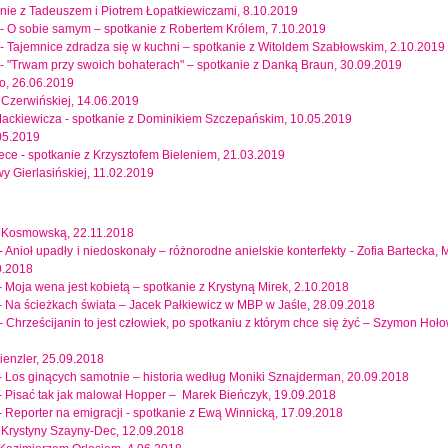
anie z Tadeuszem i Piotrem Łopatkiewiczami, 8.10.2019
ny - O sobie samym – spotkanie z Robertem Królem, 7.10.2019
ny - Tajemnice zdradza się w kuchni – spotkanie z Witoldem Szabłowskim, 2.10.2019
 -
"Trwam przy swoich bohaterach" – spotkanie z Danką Braun, 30.09.2019
o, 26.06.2019
 Czerwińskiej, 14.06.2019
Mackiewicza - spotkanie z Dominikiem Szczepańskim, 10.05.2019
05.2019
otece - spotkanie z Krzysztofem Bieleniem, 21.03.2019
y Gierlasińskiej, 11.02.2019
rą Kosmowską, 22.11.2018
- Anioł upadły i niedoskonały – różnorodne anielskie konterfekty - Zofia Bartecka, 
0.2018
y - Moja wena jest kobietą – spotkanie z Krystyną Mirek, 2.10.2018
ny - Na ścieżkach świata – Jacek Pałkiewicz w MBP w Jaśle, 28.09.2018
ny - Chrześcijanin to jest człowiek, po spotkaniu z którym chce się żyć – Szymon Hoł
ienzler, 25.09.2018
ny - Los ginących samotnie – historia według Moniki Sznajderman, 20.09.2018
ny - Pisać tak jak malował Hopper – Marek Bieńczyk, 19.09.2018
ny - Reporter na emigracji - spotkanie z Ewą Winnicką, 17.09.2018
e Krystyny Szayny-Dec, 12.09.2018