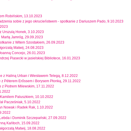
mem Robińskim, 13.10.2023
oradzenia sobie z jego okrucieństwem - spotkanie z Dariuszem Pado, 9.10.2023
.2023
 z Urszulą Honek, 3.10.2023
 i Martą Jamróg, 29.09.2023
potkanie z Witem Szostakiem, 26.09.2023
gorzatą Matwij, 24.08.2023
 Joanną Concejo, 26.01.2023
ndrzej Piasecki w jasielskiej Bibliotece, 16.01.2023
nie z Haliną Urban i Wiesławem Telegą, 8.12.2022
nie z Péterem Erőssem i Borysem Płonką, 29.11.2022
e z Piotrem Milewskim, 17.11.2022
11.2022
 z Kamilem Paluszkiem, 10.10.2022
fał Pacześniak, 5.10.2022
ian Nowak i Radek Rak, 1.10.2022
09.2022
 Lebda i Dominik Szczepański, 27.09.2022
Anną Kańtoch, 15.09.2022
Małgorzatą Matwij, 18.08.2022