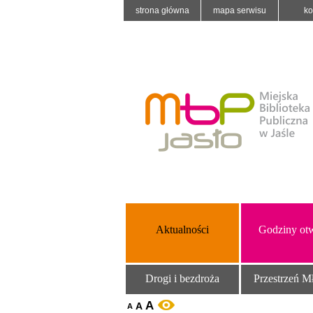
strona główna
mapa serwisu
ko
Aktualności
Godziny otw
Drogi i bezdroża
Przestrzeń M
A
A
WERSJA KONTRASTOWA
A