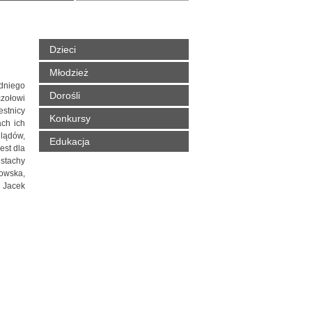
Dzieci
Młodzież
dniego
Dorośli
zołowi
estnicy
Konkursy
ach ich
glądów,
Edukacja
est dla
ustachy
owska,
, Jacek