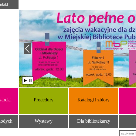
ntakt
arcia
Procedury
Katalogi i zbiory
łodych
Wystawy
Dla bibliotekarzy