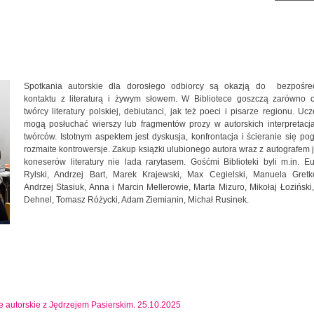
Spotkania autorskie dla dorosłego odbiorcy są okazją do bezpośre
kontaktu z literaturą i żywym słowem. W Bibliotece goszczą zarówno c
twórcy literatury polskiej, debiutanci, jak też poeci i pisarze regionu. Ucz
mogą posłuchać wierszy lub fragmentów prozy w autorskich interpretacj
twórców. Istotnym aspektem jest dyskusja, konfrontacja i ścieranie się po
rozmaite kontrowersje. Zakup książki ulubionego autora wraz z autografem j
koneserów literatury nie lada rarytasem. Gośćmi Biblioteki byli m.in. E
Rylski, Andrzej Bart, Marek Krajewski, Max Cegielski, Manuela Gretk
Andrzej Stasiuk, Anna i Marcin Mellerowie, Marta Mizuro, Mikołaj Łoziński
Dehnel, Tomasz Różycki, Adam Ziemianin, Michał Rusinek.
ie autorskie z Jędrzejem Pasierskim. 25.10.2025