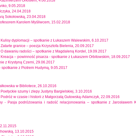
z Kazimierzem Orłosiem, 4.06.2018
anko, 9.05.2018
ulczyka, 24.04.2018
rbarą Sokołowską, 23.04.2018
profesorem Karolem Myśliwcem, 15.02.2018
ny - Kulisy dyplomacji – spotkanie z Łukaszem Walewskim, 6.10.2017
 - Zatarte granice – poezja Krzysztofa Bielenia, 20.09.2017
ny - O dawaniu radości – spotkanie z Magdaleną Kordel, 19.09.2017
ny - Kreacja – powinność pisarza - spotkanie z Łukaszem Orbitowskim, 18.09.2017
nie z Krystyną Czerni, 29.06.2017
– spotkanie z Piotrem Hudymą, 9.05.2017
ałkowska w Bibliotece, 26.10.2016
- Poetyckie szumy i zlepy Justyny Bargielskiej, 3.10.2016
-
Podróż w czasie i historii z Małgorzatą Gutowską-Adamczyk, 22.09.2016
lny -
Pasja podróżowania i radość relacjonowania – spotkanie z Jarosławem K
12.11.2015
ochowską, 13.10.2015