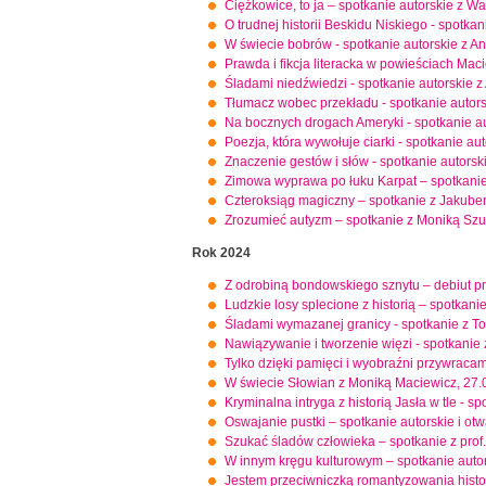
Ciężkowice, to ja – spotkanie autorskie z
O trudnej historii Beskidu Niskiego - spotka
W świecie bobrów - spotkanie autorskie z 
Prawda i fikcja literacka w powieściach Mac
Śladami niedźwiedzi - spotkanie autorskie 
Tłumacz wobec przekładu - spotkanie autors
Na bocznych drogach Ameryki - spotkanie au
Poezja, która wywołuje ciarki - spotkanie a
Znaczenie gestów i słów - spotkanie autor
Zimowa wyprawa po łuku Karpat – spotkani
Czteroksiąg magiczny – spotkanie z Jakub
Zrozumieć autyzm – spotkanie z Moniką Szu
Rok 2024
Z odrobiną bondowskiego sznytu – debiut p
Ludzkie losy splecione z historią – spotkan
Śladami wymazanej granicy - spotkanie z
Nawiązywanie i tworzenie więzi - spotkani
Tylko dzięki pamięci i wyobraźni przywrac
W świecie Słowian z Moniką Maciewicz, 27.
Kryminalna intryga z historią Jasła w tle -
Oswajanie pustki – spotkanie autorskie i o
Szukać śladów człowieka – spotkanie z prof.
W innym kręgu kulturowym – spotkanie auto
Jestem przeciwniczką romantyzowania histor