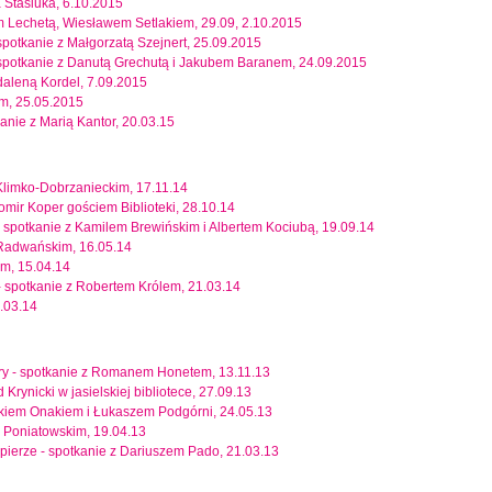
 Stasiuka, 6.10.2015
m Lechetą, Wiesławem Setlakiem, 29.09, 2.10.2015
- spotkanie z Małgorzatą Szejnert, 25.09.2015
 - spotkanie z Danutą Grechutą i Jakubem Baranem, 24.09.2015
daleną Kordel, 7.09.2015
im, 25.05.2015
anie z Marią Kantor, 20.03.15
Klimko-Dobrzanieckim, 17.11.14
omir Koper gościem Biblioteki, 28.10.14
- spotkanie z Kamilem Brewińskim i Albertem Kociubą, 19.09.14
 Radwańskim, 16.05.14
em, 15.04.14
- spotkanie z Robertem Królem, 21.03.14
.03.14
ory - spotkanie z Romanem Honetem, 13.11.13
rynicki w jasielskiej bibliotece, 27.09.13
szkiem Onakiem i Łukaszem Podgórni, 24.05.13
. Poniatowskim, 19.04.13
pierze - spotkanie z Dariuszem Pado, 21.03.13