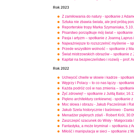
Rok 2023
Z zamiłowania do natury - spotkanie z Ada
Sztuka nie zbawia świata, ale jest próbą p
Reporterskie tropy Marka Szymaniaka, 5.10
Pisarstwo porządkuje mój świat – spotkanie
Pasja i artyzm – spotkanie z Joanną Laprus
Najważniejsze to rozszczelnić myślenie – s
Przede wszystkim wolność – spotkanie z Mał
Świat mistrzowskich obrazów – spotkanie z
Kapitał na bezpieczeństwo i rozwój – prof. A
Rok 2022
Uchwycić chwile w słowie i kadrze - spotka
Węgrzy i Polacy – to co nas łączy - spotka
Każda podróż coś w nas zmienia – spotkani
Żyć zdrowiej! – spotkanie z Julitą Bator, 16.
Piękno architektury cerkiewnej - spotkanie
Moc słowa i obrazu - Jakub Pacześniak i Ra
Jakub Szela historycznie i baśniowo - Dam
Menadżer pięknych zdań - Robert Król, 30.
Zaszczepić szacunek do Wisły - Małgorzata
Fantastyka, a może kryminał – spotkania z 
Miłość i manipulacja w sieci – spotkanie z 