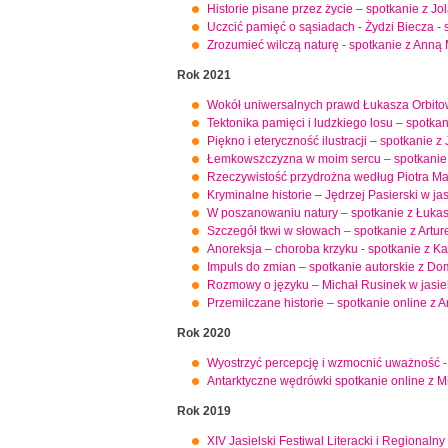
Historie pisane przez życie – spotkanie z Jo
Uczcić pamięć o sąsiadach - Żydzi Biecza -
Zrozumieć wilczą naturę - spotkanie z Anną
Rok 2021
Wokół uniwersalnych prawd Łukasza Orbito
Tektonika pamięci i ludzkiego losu – spotka
Piękno i eteryczność ilustracji – spotkanie
Łemkowszczyzna w moim sercu – spotkanie
Rzeczywistość przydrożna według Piotra Ma
Kryminalne historie – Jędrzej Pasierski w jas
W poszanowaniu natury – spotkanie z Łuka
Szczegół tkwi w słowach – spotkanie z Art
Anoreksja – choroba krzyku - spotkanie z K
Impuls do zmian – spotkanie autorskie z Do
Rozmowy o języku – Michał Rusinek w jasiels
Przemilczane historie – spotkanie online z 
Rok 2020
Wyostrzyć percepcję i wzmocnić uważność -
Antarktyczne wędrówki spotkanie online z 
Rok 2019
XIV Jasielski Festiwal Literacki i Regiona