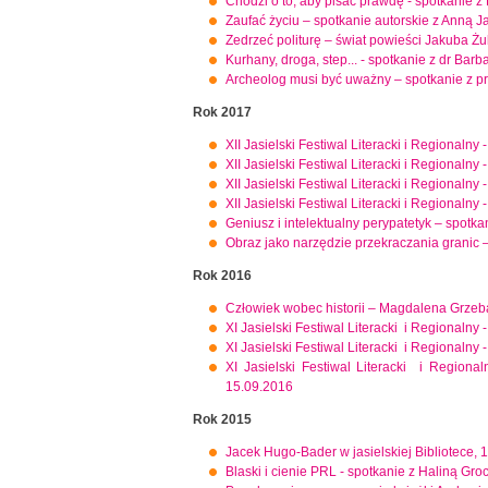
Chodzi o to, aby pisać prawdę - spotkanie 
Zaufać życiu – spotkanie autorskie z Anną J
Zedrzeć politurę – świat powieści Jakuba Ż
Kurhany, droga, step... - spotkanie z dr Ba
Archeolog musi być uważny – spotkanie z 
Rok 2017
XII Jasielski Festiwal Literacki i Regional
XII Jasielski Festiwal Literacki i Regionalny
XII Jasielski Festiwal Literacki i Regional
XII Jasielski Festiwal Literacki i Regional
Geniusz i intelektualny perypatetyk – spotka
Obraz jako narzędzie przekraczania granic 
Rok 2016
Człowiek wobec historii – Magdalena Grzeb
XI Jasielski Festiwal Literacki i Regionalny 
XI Jasielski Festiwal Literacki i Regionalny 
XI Jasielski Festiwal Literacki i Regiona
15.09.2016
Rok 2015
Jacek Hugo-Bader w jasielskiej Bibliotece, 
Blaski i cienie PRL - spotkanie z Haliną Gr