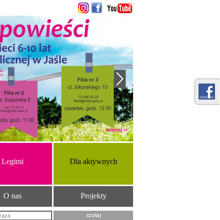
więcej ››
Legimi
Dla aktywnych
O nas
Projekty
Szukana fraza