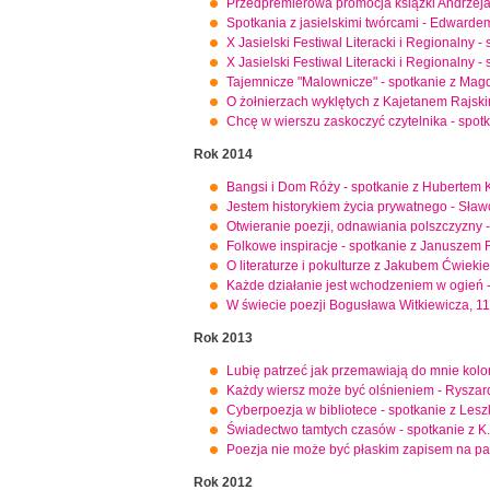
Przedpremierowa promocja książki Andrzeja
Spotkania z jasielskimi twórcami - Edwarde
X Jasielski Festiwal Literacki i Regionalny 
X Jasielski Festiwal Literacki i Regionalny
Tajemnicze "Malownicze" - spotkanie z Mag
O żołnierzach wyklętych z Kajetanem Rajsk
Chcę w wierszu zaskoczyć czytelnika - spotk
Rok 2014
Bangsi i Dom Róży - spotkanie z Hubertem 
Jestem historykiem życia prywatnego - Sław
Otwieranie poezji, odnawiania polszczyzny 
Folkowe inspiracje - spotkanie z Januszem
O literaturze i pokulturze z Jakubem Ćwieki
Każde działanie jest wchodzeniem w ogień 
W świecie poezji Bogusława Witkiewicza, 11
Rok 2013
Lubię patrzeć jak przemawiają do mnie kol
Każdy wiersz może być olśnieniem - Ryszard K
Cyberpoezja w bibliotece - spotkanie z Le
Świadectwo tamtych czasów - spotkanie z K
Poezja nie może być płaskim zapisem na pa
Rok 2012