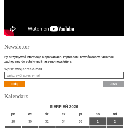
Newsletter
By otrzymywać informacje o spotkaniach, imprezach i nowościach w Bibliotece,
zachęcamy do subskrypcji naszego newslettera:
Wpisz swój adres e-mail
Kalendarz
SIERPIEŃ 2026
pn
wt
śr
cz
pt
so
nd
28
30
32
34
36
1
2