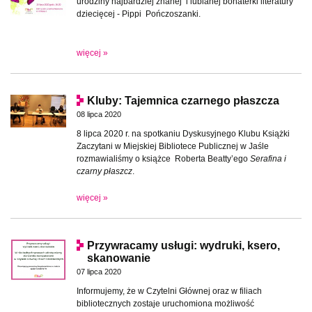
urodziny najbardziej znanej i lubianej bohaterki literatury
dziecięcej - Pippi Pończoszanki.
więcej »
Kluby: Tajemnica czarnego płaszcza
08 lipca 2020
8 lipca 2020 r. na spotkaniu Dyskusyjnego Klubu Książki
Zaczytani w Miejskiej Bibliotece Publicznej w Jaśle
rozmawialiśmy o książce Roberta Beatty’ego
Serafina i
czarny płaszcz
.
więcej »
Przywracamy usługi: wydruki, ksero,
skanowanie
07 lipca 2020
Informujemy, że w Czytelni Głównej oraz w filiach
bibliotecznych zostaje uruchomiona możliwość