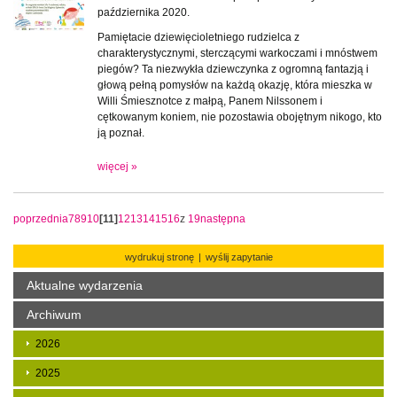
października 2020.
Pamiętacie dziewięcioletniego rudzielca z
charakterystycznymi, sterczącymi warkoczami i mnóstwem
piegów? Ta niezwykła dziewczynka z ogromną fantazją i
głową pełną pomysłów na każdą okazję, która mieszka w
Willi Śmiesznotce z małpą, Panem Nilssonem i
cętkowanym koniem, nie pozostawia obojętnym nikogo, kto
ją poznał.
więcej »
poprzednia
7
8
9
10
[11]
12
13
14
15
16
z
19
następna
wydrukuj stronę
|
wyślij zapytanie
Aktualne wydarzenia
Archiwum
2026
2025