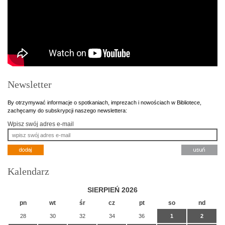
Newsletter
By otrzymywać informacje o spotkaniach, imprezach i nowościach w Bibliotece,
zachęcamy do subskrypcji naszego newslettera:
Wpisz swój adres e-mail
Kalendarz
SIERPIEŃ 2026
pn
wt
śr
cz
pt
so
nd
28
30
32
34
36
1
2