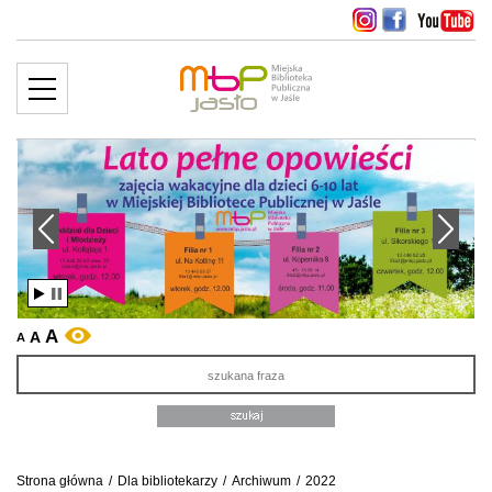
MENU
więcej ››
edni slajd
Następny slajd
A
A
WERSJA KONTRASTOWA
A
Sz
Strona główna
/
Dla bibliotekarzy
/
Archiwum
/
2022